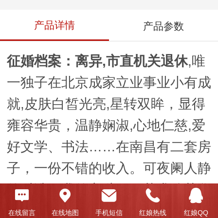
产品详情
产品参数
征婚档案：离异,市直机关退休
,唯
一独子在北京成家立业事业小有成
就,皮肤白皙光亮,星转双眸，显得
雍容华贵，温静娴淑,心地仁慈,爱
好文学、书法……在南昌有二套房
子，一份不错的收入。可夜阑人静
的时谁解我的心愁。不苛求他荣华
富贵，我只在等一个晚年的伴侣，
在线留言
在线地图
手机短信
红娘热线
红娘QQ