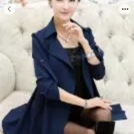
丰韵犹存女公务员夜阑人静时谁来解我心愁