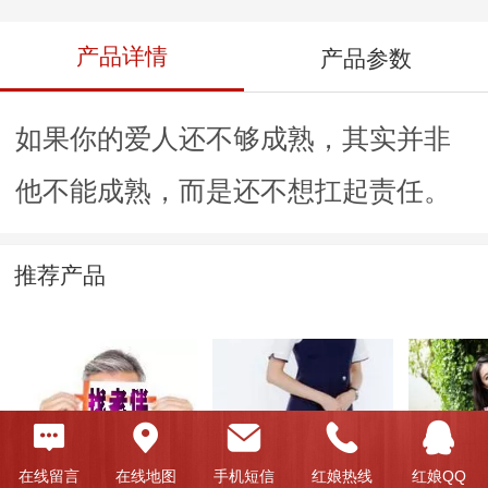
产品详情
产品参数
如果你的爱人还不够成熟，其实并非
他不能成熟，而是还不想扛起责任。
推荐产品
在线留言
在线地图
手机短信
红娘热线
红娘QQ
省政府正处长
星眸皓齿-原国际航
肤白貌